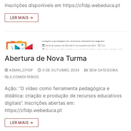
Equipa
Modalidades
Avaliação Docente
Inscrições disponíveis em https://cfidp.webeduca.pt
Organograma
Plano de Formação
Projetos
LER MAIS →
Patrono
Documentação útil
Recursos
Regulamento Interno
Contactos
FAQ
Abertura de Nova Turma
ADMIN_CFIDP
4 DE OUTUBRO, 2024
SEM CATEGORIA
0 COMENTÁRIOS
Ação: “O vídeo como ferramenta pedagógica e
didática: criação e produção de recursos educativos
digitais”. Inscrições abertas em:
https://cfidp.webeduca.pt
LER MAIS →