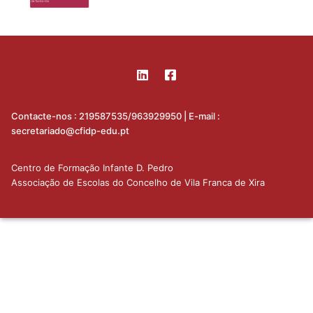
Equipa
Modalidades
Avaliação Docente
Organograma
Plano de Formação
Projetos
Patrono
Documentação útil
Recursos
Regulamento Interno
Contactos
Contacte-nos : 219587535/963929950 | E-mail :
FAQ
secretariado@cfidp-edu.pt
Centro de Formação Infante D. Pedro
Associação de Escolas do Concelho de Vila Franca de Xira