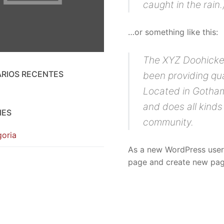
caught in the rain.
e
…or something like this:
ação
The XYZ Doohicke
útil
RIOS RECENTES
been providing qua
nterno
Located in Gotham
and does all kind
IES
community.
oria
As a new WordPress user
page and create new page