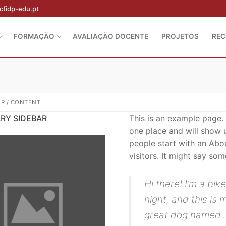
cfidp-edu.pt
FORMAÇÃO
AVALIAÇÃO DOCENTE
PROJETOS
RE
AR / CONTENT
RY SIDEBAR
This is an example page. I
one place and will show u
people start with an Abou
visitors. It might say some
Hi there! I’m a bi
night, and this is 
great dog named Ja