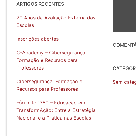
ARTIGOS RECENTES
Equipa
Modalidades
Avaliação Docent
20 Anos da Avaliação Externa das
Organograma
Plano de Form
Projetos
Escolas
Patrono
Documentação 
Recursos
Inscrições abertas
COMENTÁ
Regulamento I
Contactos
C-Academy – Cibersegurança:
Formação e Recursos para
FAQ
Professores
CATEGOR
Cibersegurança: Formação e
Sem categ
Recursos para Professores
Fórum IdP360 – Educação em
TransformAção: Entre a Estratégia
Nacional e a Prática nas Escolas