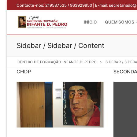
Saltar
Contacte-nos: 219587535 / 963929950 | E-mail: secretariado@
para
conteúdo
INÍCIO
QUEM SOMOS
Sidebar / Sidebar / Content
CENTRO DE FORMAÇÃO INFANTE D. PEDRO
SIDEBAR / SIDEB
CFIDP
SECONDA
Pesquisar
por:
Início
Quem Somos
Sobre nós
Formação