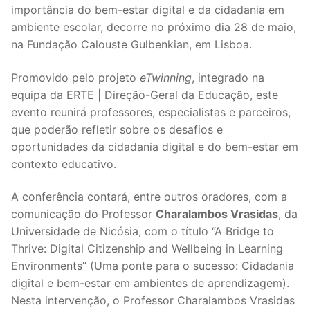
Equipa
Modalidades
Avaliação Docente
importância do bem-estar digital e da cidadania em
ambiente escolar, decorre no próximo dia 28 de maio,
Organograma
Plano de Formação
Projetos
na Fundação Calouste Gulbenkian, em Lisboa.
Patrono
Documentação útil
Recursos
Promovido pelo projeto
eTwinning
, integrado na
equipa da ERTE | Direção-Geral da Educação, este
Regulamento Interno
Contactos
evento reunirá professores, especialistas e parceiros,
FAQ
que poderão refletir sobre os desafios e
oportunidades da cidadania digital e do bem-estar em
contexto educativo.
A conferência contará, entre outros oradores, com a
comunicação do Professor
Charalambos Vrasidas
, da
Universidade de Nicósia, com o título “A Bridge to
Thrive: Digital Citizenship and Wellbeing in Learning
Environments” (Uma ponte para o sucesso: Cidadania
digital e bem-estar em ambientes de aprendizagem).
Nesta intervenção, o Professor Charalambos Vrasidas