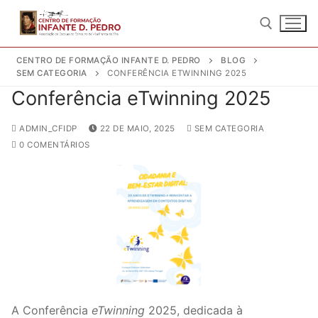
Saltar
para
conteúdo
CENTRO DE FORMAÇÃO INFANTE D. PEDRO
BLOG
SEM CATEGORIA
CONFERÊNCIA ETWINNING 2025
Pesquisar por:
Conferência eTwinning 2025
ADMIN_CFIDP
22 DE MAIO, 2025
SEM CATEGORIA
0 COMENTÁRIOS
Pesquisar
por:
Início
Quem Somos
Sobre nós
Formação
A Conferência
eTwinning
2025, dedicada à