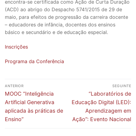
encontra-se certificada como Ação de Curta Duração
(ACD) ao abrigo do Despacho 5741/2015 de 29 de
maio, para efeitos de progressão da carreira docente
– educadores de infância, docentes dos ensinos
básico e secundário e de educação especial.
Inscrições
Programa da Conferência
Navegação
ANTERIOR
SEGUINTE
de
Previous
Next
MOOC “Inteligência
“Laboratórios de
post:
post:
artigos
Artificial Generativa
Educação Digital (LED):
aplicada às práticas de
Aprendizagem em
Ensino”
Ação”: Evento Nacional